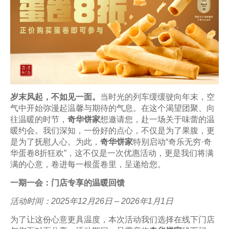
岁末风起，不如见一面。
当时光的列车缓缓驶向年末，空
气中开始弥漫起温馨与期待的气息。在这个渴望团聚、向
往温暖的时节，
奇华饼家
想邀请您，赴一场关于味蕾的温
暖约会。我们深知，一份好的点心，不仅是为了果腹，更
是为了抚慰人心。为此，
奇华饼家
特别启动“奇乐无穷·奇
华蛋卷8折狂欢”，这不仅是一次优惠活动，更是我们将满
满的心意，卷进每一根蛋卷里，呈递给您。
一期一会：门店专享的温暖回馈
活动时间：2025年12月26日 – 2026年1月1日
为了让这份心意更具温度，本次活动我们选择在线下门店