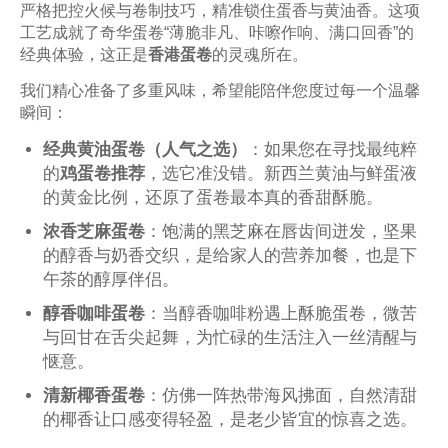
严格把控火候与卷制技巧，精准锁住蛋香与黄油香。这项
工艺成就了奇华蛋卷“薄脆非凡、咔嚓作响、满口回香”的
经典体验，这正是
香港蛋卷
的灵魂所在。
我们精心准备了多重风味，希望能陪伴您度过每一个温馨
瞬间：
经典黄油蛋卷（人气之选）
：如果您在寻找最纯粹
的
鸡蛋卷推荐
，选它准没错。新西兰黄油与鲜蛋液
的黄金比例，还原了蛋卷最本真的香甜酥脆。
浓香芝麻蛋卷
：饱满的黑芝麻在唇齿间迸发，坚果
的醇香与奶香交织，是给家人的营养加餐，也是下
午茶的醇厚伴侣。
醇香咖啡蛋卷
：当醇香咖啡粉遇上酥脆蛋卷，微苦
与回甘在舌尖起舞，为忙碌的生活注入一丝清醒与
惬意。
清新椰香蛋卷
：仿佛一阵热带海风拂面，自然清甜
的椰香让口感变得轻盈，是老少皆宜的惊喜之选。