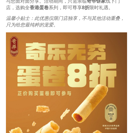
与您面对面分享。活动期间，只需亲临
奇华饼家
线下门
店，选购全
香港蛋卷
系列，即可尊享
8折
限时礼遇。
温馨小贴士：此优惠仅限门店独享，不与其他活动重叠，
只为给您最纯粹的宠爱。