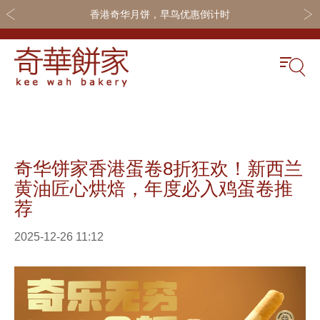
香港奇华月饼，早鸟优惠倒计时
关于奇华
奇华饼食
更多
奇华传奇
奇华月饼
奇华会员
奇华饼家香港蛋卷8折狂欢！新西兰
最新推广
奇华礼盒
联系我们
黄油匠心烘焙，年度必入鸡蛋卷推
网店商城
嫁喜礼饼
加入奇华
荐
线下门店
休闲小食
2025-12-26 11:12
定制服务
节日礼品
嫁喜须知
迪士尼系列
所有产品