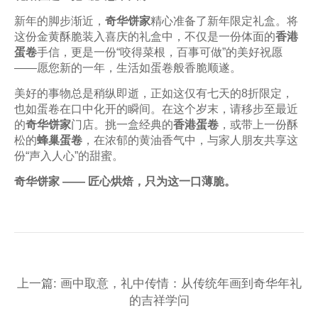
新年的脚步渐近，
奇华饼家
精心准备了新年限定礼盒。将
这份金黄酥脆装入喜庆的礼盒中，不仅是一份体面的
香港
蛋卷
手信，更是一份“咬得菜根，百事可做”的美好祝愿
——愿您新的一年，生活如蛋卷般香脆顺遂。
美好的事物总是稍纵即逝，正如这仅有七天的8折限定，
也如蛋卷在口中化开的瞬间。在这个岁末，请移步至最近
的
奇华饼家
门店。挑一盒经典的
香港蛋卷
，或带上一份酥
松的
蜂巢蛋卷
，在浓郁的黄油香气中，与家人朋友共享这
份“声入人心”的甜蜜。
奇华饼家 —— 匠心烘焙，只为这一口薄脆。
上一篇: 画中取意，礼中传情：从传统年画到奇华年礼
的吉祥学问