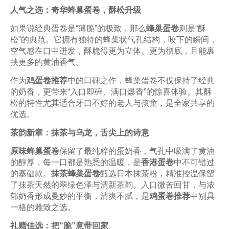
人气之选：奇华蜂巢蛋卷，酥松升级
如果说经典蛋卷是“薄脆”的极致，那么
蜂巢蛋卷
则是“酥
松”的典范。它拥有独特的蜂巢状气孔结构，咬下的瞬间，
空气感在口中迸发，酥脆得更为立体、更为彻底，且能裹
挟更多的黄油香气。
作为
鸡蛋卷推荐
中的口碑之作，蜂巢蛋卷不仅保持了经典
的奶香，更带来“入口即碎、满口爆香”的惊喜体验。其酥
松的特性尤其适合牙口不好的老人与孩童，是全家共享的
优选。
茶韵新章：抹茶与乌龙，舌尖上的诗意
原味蜂巢蛋卷
保留了最纯粹的蛋奶香，气孔中吸满了黄油
的醇厚，每一口都是熟悉的温暖，是
香港蛋卷
中不可错过
的基础款。
抹茶蜂巢蛋卷
甄选日本抹茶粉，精准控温保留
了抹茶天然的翠绿色泽与清新茶韵。入口微苦回甘，与浓
郁奶香形成曼妙的平衡，清爽不腻，是
鸡蛋卷推荐
中别具
一格的雅致之选。
礼赠佳选：把“脆”意带回家