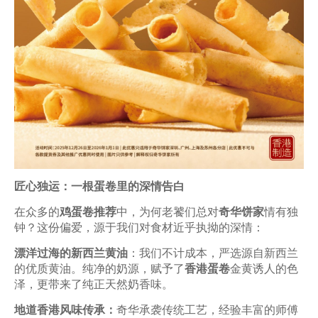
匠心独运：一根蛋卷里的深情告白
在众多的
鸡蛋卷推荐
中，为何老饕们总对
奇华饼家
情有独
钟？这份偏爱，源于我们对食材近乎执拗的深情：
漂洋过海的新西兰黄油
：我们不计成本，严选源自新西兰
的优质黄油。纯净的奶源，赋予了
香港蛋卷
金黄诱人的色
泽，更带来了纯正天然奶香味。
地道香港风味传承：
奇华承袭传统工艺，经验丰富的师傅