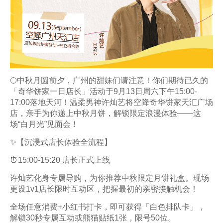
🌕中秋月圆前夕，广州的甜妹们请注意！你们期待已久的
「奇华饼家一日店长」活动于9月13日周六下午15:00-
17:00落地天河！温柔男神许灿艺将空降奇华饼家天汇广场
店，亲手为你递上中秋月饼，解锁限定浪漫体验——这
场“白月光”见面会！
✨【沉浸式店长体验全流程】
⏰15:00-15:20 店长正式上线
许灿艺化身专属导购，为你推荐中秋限定月饼礼盒。现场
更设1v1店长限时互动区，把握最初的亲密接触机会！
全场任意消费+小红书打卡，即可获得「白色排队卡」，
解锁30秒专属互动或熊猫贴纸1张，限号50位。