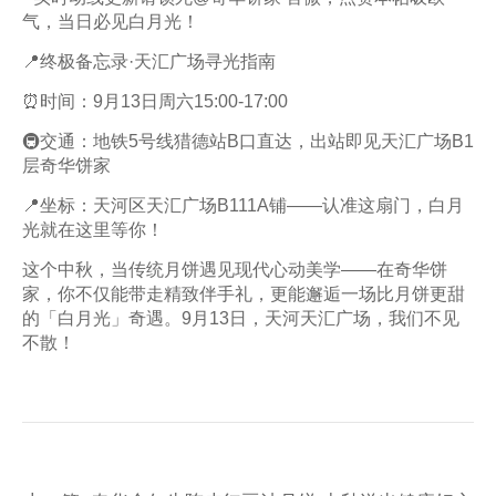
气，当日必见白月光！
📍终极备忘录·天汇广场寻光指南
⏰时间：9月13日周六15:00-17:00
🚇交通：地铁5号线猎德站B口直达，出站即见天汇广场B1
层奇华饼家
📍坐标：天河区天汇广场B111A铺——认准这扇门，白月
光就在这里等你！
这个中秋，当传统月饼遇见现代心动美学——在奇华饼
家，你不仅能带走精致伴手礼，更能邂逅一场比月饼更甜
的「白月光」奇遇。9月13日，天河天汇广场，我们不见
不散！