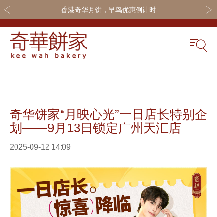
香港奇华月饼，早鸟优惠倒计时
关于奇华
奇华饼食
更多
奇华传奇
奇华月饼
奇华会员
奇华饼家“月映心光”一日店长特别企
最新推广
奇华礼盒
联系我们
划——9月13日锁定广州天汇店
网店商城
嫁喜礼饼
加入奇华
2025-09-12 14:09
线下门店
休闲小食
定制服务
节日礼品
嫁喜须知
迪士尼系列
所有产品