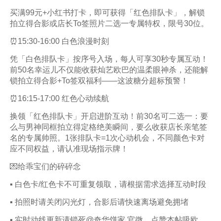
买满99元+小红书打卡，即可获得「红色排队卡」，解锁
拍立得合影或店长To签照片二选一专属特权，限号30位。
⏰15:30-16:00 白色浪漫时刻
凭「白色排队卡」按序号入场，每人可享30秒专属互动！
前50名幸运儿不仅能收获灿艺欧巴的温柔眼神杀，还能解
锁拍立得合影+To签双福利——这波糖分超标预警！
⏰16:15-17:00 红色心动续航
换领「红色排队卡」开启进阶互动！前30名可二选一：要
么与男神同框拍立得定格绝美瞬间，要么收获店长亲笔签
名的专属帅照。1张排队卡=1次心动机会，不同颜色卡对
应不同权益，请认准现场指示牌！
💌给乖宝们的碎碎念
▪️ 白色卡/红色卡不可重复领取，请根据需求选择互动时段
▪️ 拍照时请关闭闪光灯，合影后请快速离场避免拥堵
▪️ 实时动线更新请锁死@奇华饼家 官微，点赞本帖吸欧