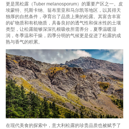
更是黑松露（Tuber melanosporum）的重要产区之一。皮
埃蒙特、托斯卡纳、翁布里亚和马尔凯等地区，以其得天
独厚的自然条件，孕育出了品质上乘的松露。其富含丰富
的矿物质和有机物质，具备良好的透气性和保水性的土壤
类型，让松露能够深深扎根吸收所需养分，夏季温暖湿
润，冬季温和干燥，四季分明的气候更是促进了松露的成
熟与香气的积累。
在现代美食的探索中，意大利松露的珍贵品质也被赋予了