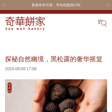
香港奇华月饼，早鸟优惠倒计时
关于奇华
奇华饼食
更多
奇华传奇
奇华月饼
奇华会员
探秘自然幽境，黑松露的奢华摇篮
最新推广
奇华礼盒
联系我们
网店商城
嫁喜礼饼
加入奇华
2024-08-09 17:08
线下门店
休闲小食
定制服务
节日礼品
嫁喜须知
迪士尼系列
所有产品