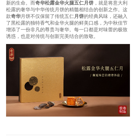
新的生命。而
奇华松露金华火腿五仁月饼
，就是将意大利
松露的奢华与中华传统月饼的精髓相结合的创新之作。这
款
奇华
月饼不仅保留了传统五仁
月饼
的经典风味，还融入
了黑松露的独特香气和金华火腿的鲜美口感，为中秋佳节
增添了一份非凡的尊贵与奢华。每一口都是对味蕾的极致
诱惑，也是对传统与创新完美结合的致敬。