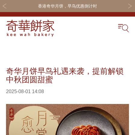
香港奇华月饼，早鸟优惠倒计时
关于奇华
奇华饼食
更多
奇华传奇
奇华月饼
奇华会员
奇华月饼早鸟礼遇来袭，提前解锁
最新推广
奇华礼盒
联系我们
中秋团圆甜蜜
网店商城
嫁喜礼饼
加入奇华
2025-08-01 14:08
线下门店
休闲小食
定制服务
节日礼品
嫁喜须知
迪士尼系列
所有产品