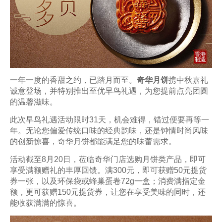
一年一度的香甜之约，已踏月而至。
奇华月饼
携中秋嘉礼
诚意登场，并特别推出至优早鸟礼遇，为您提前点亮团圆
的温馨滋味。
此次早鸟礼遇活动限时31天，机会难得，错过便要再等一
年。无论您偏爱传统口味的经典韵味，还是钟情时尚风味
的创新惊喜，奇华月饼都能满足您的味蕾需求。
活动截至8月20日，莅临奇华门店选购月饼类产品，即可
享受满额赠礼的丰厚回馈。满300元，即可获赠50元提货
券一张，以及环保袋或蜂巢蛋卷72g一盒；消费满指定金
额，更可获赠150元提货券，让您在享受美味的同时，还
能收获满满的惊喜。