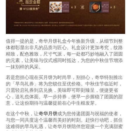
值得一提的是，奇华月饼礼盒今年焕新升级，从细节到整
体都彰显出非凡的品质与匠心。礼盒设计更加考究，纹路
精致，配色雅致，尺寸气派，每一处都巧妙地融入了团圆
的元素，让美味与仪式感同时抵达，为您的中秋佳节增添
一抹别样的风采。
若是您担心现在买月饼为时尚早，别担心，奇华特别推出
的「早鸟礼券」将为您锁住至优价格。中秋佳节临近时，
只需轻启礼券到店兑换，美味即可即刻臻呈，便捷更省
心，送礼也体面。早一步持券，便早一步握稳了团圆的甜
意，让这份期待与温馨提前在心中生根发芽。
在这个中秋，让
奇华月饼
成为您传递团圆与祝福的使者，
与您一同共度这个温馨而美好的时刻。赶快行动吧，抓住
这难得的早鸟礼遇，让奇华月饼陪伴您迎接一个充满甜蜜