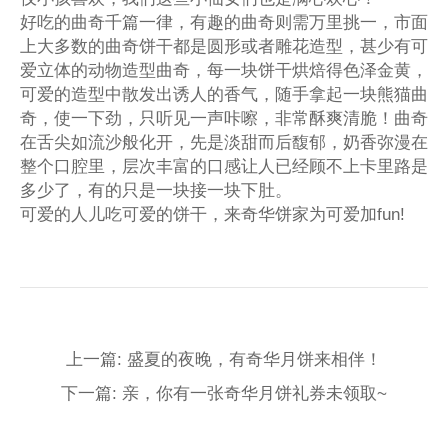
好吃的曲奇千篇一律，有趣的曲奇则需万里挑一，市面
上大多数的曲奇饼干都是圆形或者雕花造型，甚少有可
爱立体的动物造型曲奇，每一块饼干烘焙得色泽金黄，
可爱的造型中散发出诱人的香气，随手拿起一块熊猫曲
奇，使一下劲，只听见一声咔嚓，非常酥爽清脆！曲奇
在舌尖如流沙般化开，先是淡甜而后馥郁，奶香弥漫在
整个口腔里，层次丰富的口感让人已经顾不上卡里路是
多少了，有的只是一块接一块下肚。
可爱的人儿吃可爱的饼干，来奇华饼家为可爱加fun!
上一篇: 盛夏的夜晚，有奇华月饼来相伴！
下一篇: 亲，你有一张奇华月饼礼券未领取~