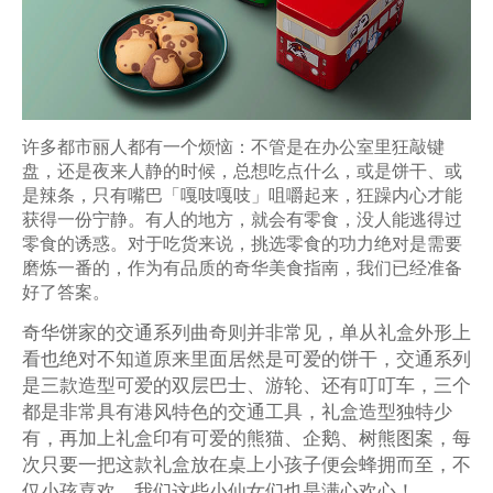
许多都市丽人都有一个烦恼：不管是在办公室里狂敲键
盘，还是夜来人静的时候，总想吃点什么，或是饼干、或
是辣条，只有嘴巴「嘎吱嘎吱」咀嚼起来，狂躁内心才能
获得一份宁静。有人的地方，就会有零食，没人能逃得过
零食的诱惑。对于吃货来说，挑选零食的功力绝对是需要
磨炼一番的，作为有品质的
奇华
美食指南，我们已经准备
好了答案。
奇华饼家的交通系列曲奇则并非常见，单从礼盒外形上
看也绝对不知道原来里面居然是可爱的饼干，交通系列
是三款造型可爱的双层巴士、游轮、还有叮叮车，三个
都是非常具有港风特色的交通工具，礼盒造型独特少
有，再加上礼盒印有可爱的熊猫、企鹅、树熊图案，每
次只要一把这款礼盒放在桌上小孩子便会蜂拥而至，不
仅小孩喜欢，我们这些小仙女们也是满心欢心！