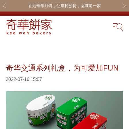
香港奇华月饼，让每种独特，圆满每一家
关于奇华
奇华饼食
更多
奇华传奇
奇华月饼
奇华会员
奇华交通系列礼盒，为可爱加FUN
最新推广
奇华礼盒
联系我们
网店商城
嫁喜礼饼
加入奇华
2022-07-16 15:07
线下门店
休闲小食
定制服务
节日礼品
嫁喜须知
迪士尼系列
所有产品