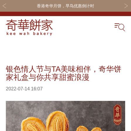
香港奇华月饼，早鸟优惠倒计时
关于奇华
奇华饼食
更多
奇华传奇
奇华月饼
奇华会员
银色情人节与TA美味相伴，奇华饼
最新推广
奇华礼盒
联系我们
家礼盒与你共享甜蜜浪漫
网店商城
嫁喜礼饼
加入奇华
2022-07-14 16:07
线下门店
休闲小食
定制服务
节日礼品
嫁喜须知
迪士尼系列
所有产品