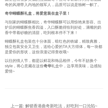
奇的风潮带入内地的领军人，品质可以说是独树一帜了。
奇华蝴蝶酥礼盒，将爱意装在盒子里！
与别家的蝴蝶酥相比，奇华蝴蝶酥可以用惊艳来形容。出
炉后的蝴蝶酥焦香四溢，入口酥脆得恰到好处，满嘴的奶
香中带着砂糖的清甜，吃到根本停不下来！
蝴蝶酥礼盒包装也十分体面，暗红色的铁罐，精致典雅，
独立包装安全又卫生，送给心爱的TA大方得体，每一块都
是爱你的形状，这份浪漫记得查收哦~
以往的情人节，都是以鲜花和饰品相伴，今年不妨换个
style，将心意藏在这份
奇华
礼盒中，边享用美味，边感知
爱情~
上一篇: 解锁香港曲奇新吃法，好吃到一口沦陷~