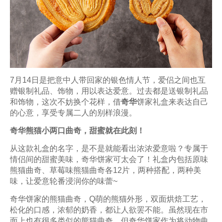
7月14日是把意中人带回家的银色情人节，爱侣之间也互
赠银制礼品、饰物，用以表达爱意。过去都是送银制礼品
和饰物，这次不妨换个花样，借
奇华
饼家礼盒来表达自己
的心意，享受专属二人的别样浪漫。
奇华熊猫小两口曲奇，甜蜜就在此刻！
从这款礼盒的名字，是不是就能看出浓浓爱意啦？专属于
情侣间的甜蜜美味，奇华饼家可太会了！礼盒内包括原味
熊猫曲奇、草莓味熊猫曲奇各12片，两种搭配，两种美
味，让爱意轮番浸润你的味蕾~
奇华饼家的熊猫曲奇，Q萌的熊猫外形，双面烘焙工艺，
松化的口感，浓郁的奶香，都让人欲罢不能。虽然现在市
面上也有很多类似的熊猫曲奇，但奇华饼家作为将动物曲