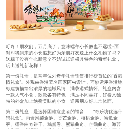
叮咚！朋友们，五月底了，意味端午小长假也不远啦~面
对即将到来的小长假想好为亲朋好友送上什么礼物了吗？
送粽子没有什么新意？不妨试试送极具特色的
奇华
礼盒，
玩出送礼新花样！
第一份礼盒，是常年位列奇华礼盒销售排行榜首位的“香港
情礼盒”。外观由香港著名画家阿虫设计，巧妙运用香港地
标建筑描绘出浓厚的地域风情，满载港式情怀。礼盒内含
十款人气小食，款款各有特色，满足不同喜好，好看又独
特的外盒加上绝赞美味的小食，送亲朋友好非常体面。
第二份礼盒，是选择困难症患者的福音——“奇乐坊优选什
锦礼盒”。内含凤梨金酥、香芒金酥、核桃金酥、蜜瓜金
酥、椰香曲奇饼干、鸡蛋卷、熊猫曲奇、企鹅曲奇、海苔