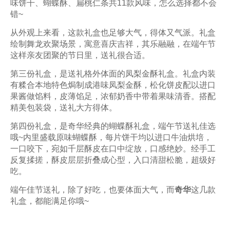
味饼干、蝴蝶酥、扁桃仁条共11款风味，怎么选择都不会
错~
从外观上来看，这款礼盒也足够大气，得体又气派。礼盒
绘制舞龙欢聚场景，寓意喜庆吉祥，其乐融融，在端午节
这样亲友团聚的节日里，送礼很合适。
第三份礼盒，是送礼格外体面的凤梨金酥礼盒。礼盒内装
有糅合本地特色焗制成港味凤梨金酥，松化饼皮配以进口
果酱做馅料，皮薄馅足，浓郁奶香中带着果味清香。搭配
精美包装袋，送礼大方得体。
第四份礼盒，是奇华经典的蝴蝶酥礼盒，端午节送礼佳选
哦~内里盛载原味蝴蝶酥，每片饼干均以进口牛油烘培，
一口咬下，宛如千层酥皮在口中绽放，口感绝妙。经手工
反复揉搓，酥皮层层折叠成心型，入口清甜松脆，超级好
吃。
端午佳节送礼，除了好吃，也要体面大气，而
奇华
这几款
礼盒，都能满足你哦~