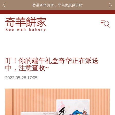
香港奇华月饼，早鸟优惠倒计时
关于奇华
奇华饼食
更多
奇华传奇
奇华月饼
奇华会员
叮！你的端午礼盒奇华正在派送
最新推广
奇华礼盒
联系我们
中，注意查收~
网店商城
嫁喜礼饼
加入奇华
2022-05-28 17:05
线下门店
休闲小食
定制服务
节日礼品
嫁喜须知
迪士尼系列
所有产品