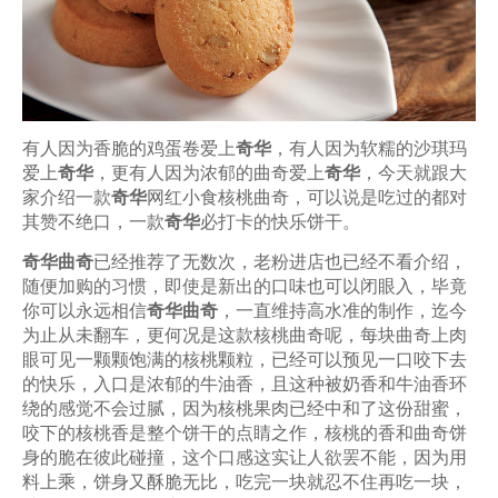
有人因为香脆的鸡蛋卷爱上
奇华
，有人因为软糯的沙琪玛
爱上
奇华
，更有人因为浓郁的曲奇爱上
奇华
，今天就跟大
家介绍一款
奇华
网红小食核桃曲奇，可以说是吃过的都对
其赞不绝口，一款
奇华
必打卡的快乐饼干。
奇华曲奇
已经推荐了无数次，老粉进店也已经不看介绍，
随便加购的习惯，即使是新出的口味也可以闭眼入，毕竟
你可以永远相信
奇华曲奇
，一直维持高水准的制作，迄今
为止从未翻车，更何况是这款核桃曲奇呢，每块曲奇上肉
眼可见一颗颗饱满的核桃颗粒，已经可以预见一口咬下去
的快乐，入口是浓郁的牛油香，且这种被奶香和牛油香环
绕的感觉不会过腻，因为核桃果肉已经中和了这份甜蜜，
咬下的核桃香是整个饼干的点睛之作，核桃的香和曲奇饼
身的脆在彼此碰撞，这个口感这实让人欲罢不能，因为用
料上乘，饼身又酥脆无比，吃完一块就忍不住再吃一块，