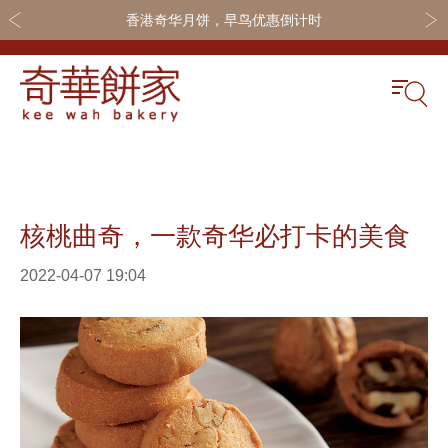
香港奇华月饼，早鸟优惠倒计时
关于奇华
奇华饼食
更多
奇华传奇
奇华月饼
奇华会员
核桃曲奇，一款奇华必打卡的美食
最新推广
奇华礼盒
联系我们
网店商城
嫁喜礼饼
加入奇华
2022-04-07 19:04
线下门店
休闲小食
定制服务
节日礼品
嫁喜须知
迪士尼系列
所有产品