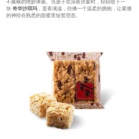
不腻喉的绝妙体验。当孩子在深夜伏案时，轻轻咬下一
块
奇华沙琪玛
，蛋香满溢，仿佛一个温柔的拥抱，让紧绷
的神经在熟悉的甜蜜里短暂憩息。