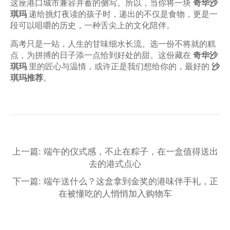
这座港口城市兼容并蓄的侧写。所以，当你将一块
奇华沙
琪玛
递给挑灯夜读的孩子时，递出的不仅是食物，更是一
段可以咀嚼的历史，一种舌尖上的文化陪伴。
高考只是一站，人生的甘味细水长流。选一份不将就的糕
点，为拼搏的日子添一点恰到好处的甜。这份藏在
奇华沙
琪玛
里的匠心与温情，或许正是我们想给你的，最好的
沙
琪玛推荐
。
上一篇: 端午的仪式感，不止在粽子，在一盒值得送出
去的港式点心
下一篇: 端午送什么？这盒拿到金奖的港味伴手礼，正
在被懂吃的人悄悄加入购物车