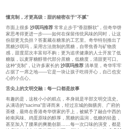
懂克制，才更高级：甜的秘密在于“不腻”
市面上很多
沙琪玛推荐
常常止步于“香甜酥软”，但奇华饼
家思考得更进一步——如何在保留传统风味的同时，让这
份甜更无负担？答案藏在糖浆的工艺里。奇华特别推出了
黑糖沙琪玛，采用古法熬制的黑糖，自带焦香与矿物质
感，甜度层次丰富却不齁；更为追求健康的人士开发了低
糖版，以麦芽糖醇替代部分蔗糖，低糖度，清甜更可口。
这种“克制”，让许多家长的
沙琪玛推荐
清单里，奇华牢牢
占据了一席之地——它是一块让孩子吃得开心，自己也安
心的小点心。
舌尖上的文明交融：每一口都是故事
有趣的是，这枚小小的糕点，本身就是半部文明交流史。
从满语的“sacima”音译而来，经过京城的御膳房、广府的
茶楼，最终在香港奇华饼家的手上，被赋予了融合中西的
岭南风味。鸡蛋原味的醇厚，黑糖的温润，低糖的轻盈，
甚至加入了腰果的爽脆创新……每一次口味的演变，都是