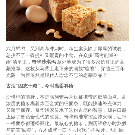
六月蝉鸣，又到高考冲刺时。考生案头除了厚厚的试卷，
总少不了一碟提神又暖胃的小食。在众多“高考能量补
给”清单里，
奇华沙琪玛
意外地成为了很多家长群里的高
频推荐。这枚从马背上走下来的满族“糖缠”，穿越三百年
光阴，为何依然是现代人念念不忘的慰藉良品？
古法“固态干粮”，今时温柔补给
沙琪玛的前身，本是满族骑兵为远征携带的糖渍面点。高
浓度的糖浆裹着炸至金黄的细面条，既能快速补充体力，
又耐于保存。奇华饼家传承了这份古老的智慧，却在口感
上做了更贴合现代的改良。奇华精准掌控油炸火候，让每
一根面条都蓬松酥化。最核心的糖浆，则历经数小时熬煮
与静置“回糖”，方才成就一口下去松软而不粘牙、甜润而