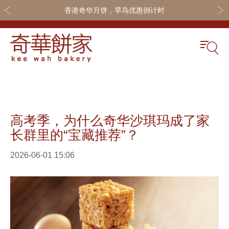
香港奇华月饼，早鸟优惠倒计时
关于奇华
奇华饼食
更多
奇华传奇
奇华月饼
奇华会员
高考季，为什么奇华沙琪玛成了家
最新推广
奇华礼盒
联系我们
长群里的“宝藏推荐”？
网店商城
嫁喜礼饼
加入奇华
2026-06-01 15:06
线下门店
休闲小食
定制服务
节日礼品
嫁喜须知
迪士尼系列
所有产品