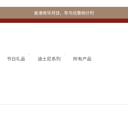
香港奇华月饼，早鸟优惠倒计时
节日礼品
迪士尼系列
所有产品
更多
奇华会员
联系我们
加入奇华