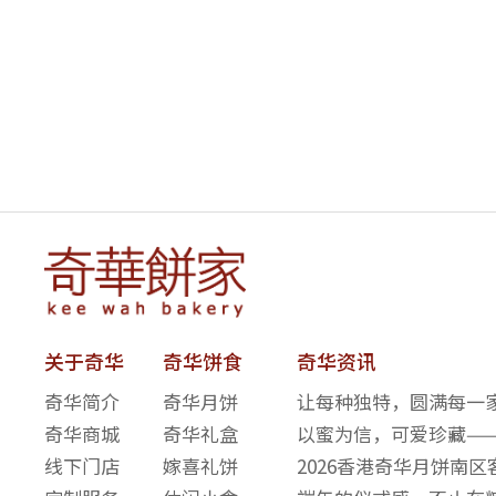
嫁喜须知
迪士尼系列
所有产品
关于奇华
奇华饼食
奇华资讯
奇华简介
奇华月饼
让每种独特，圆满每一家
奇华商城
奇华礼盒
以蜜为信，可爱珍藏—
线下门店
嫁喜礼饼
2026香港奇华月饼南