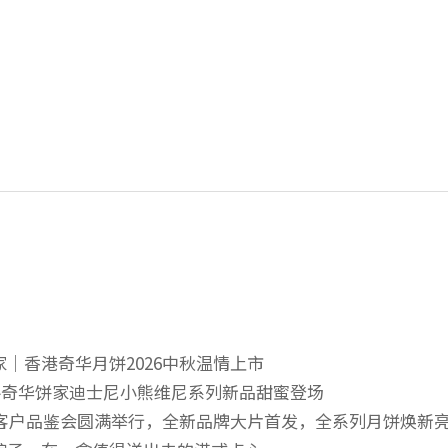
｜香港奇华月饼2026中秋温情上市
—奇华饼家迪士尼小熊维尼系列新品甜蜜登场
区客户品鉴会圆满举行，全新品牌大片首发，全系列月饼焕新