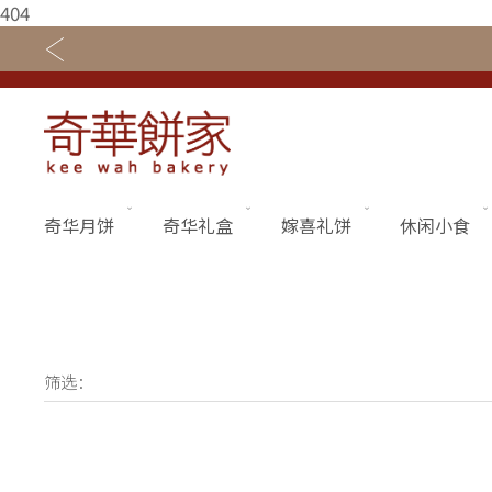
404
奇华月饼
奇华礼盒
嫁喜礼饼
休闲小食
关于奇华
奇华饼食
奇华传奇
奇华月饼
最新推广
奇华礼盒
网店商城
嫁喜礼饼
筛选：
线下门店
休闲小食
定制服务
节日礼品