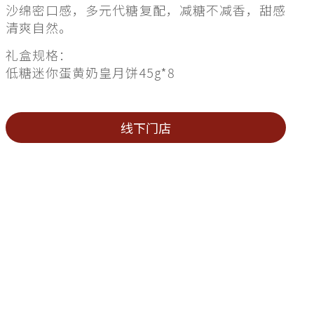
沙绵密口感，多元代糖复配，减糖不减香，甜感
清爽自然。
礼盒规格：
低糖迷你蛋黄奶皇月饼45g*8
线下门店