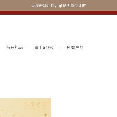
香港奇华月饼，早鸟优惠倒计时
节日礼品
迪士尼系列
所有产品
更多
奇华会员
联系我们
Skip
to
加入奇华
the
begi
of
the
imag
galle