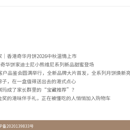
｜香港奇华月饼2026中秋温情上市
—奇华饼家迪士尼小熊维尼系列新品甜蜜登场
区客户品鉴会圆满举行，全新品牌大片首发，全系列月饼焕新
粽子，在一盒值得送出去的港式点心
琪玛成了家长群里的“宝藏推荐”？
金奖的港味伴手礼，正在被懂吃的人悄悄加入购物车
P备2020139833号