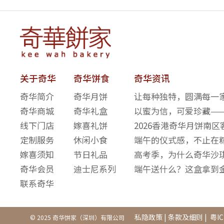
关于奇华
奇华饼食
奇华资讯
奇华简介
奇华月饼
让每种独特，圆满每一家
奇华商城
奇华礼盒
以蜜为信，可爱珍藏—
线下门店
嫁喜礼饼
2026香港奇华月饼南
定制服务
休闲小食
端午的仪式感，不止在
嫁喜须知
节日礼品
高考季，为什么奇华沙
奇华会员
迪士尼系列
端午送什么？这盒拿到
联系奇华
私隐政策
|
条款及细则
|
粤IC
© 2025 奇华饼家（深圳）有限公司