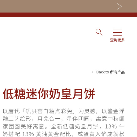
查询更多
Back to 所有产品
低糖迷你奶皇月饼
nning
以唐代「巩县窑白釉点彩兔」为灵感，以鎏金浮
雕工艺绘形，月兔合一，星伴团圆，寓意中秋阖
家团圆美好寓意。全新低糖奶皇月饼，13% 牛
es
奶搭配 13% 黄油黄金配比，咸蛋黄入馅成就松
ry