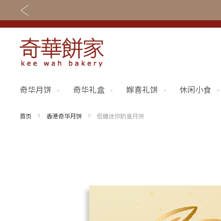
奇华月饼
奇华礼盒
嫁喜礼饼
休闲小食
关于奇华
奇华饼食
奇华传奇
奇华月饼
首页
香港奇华月饼
低糖迷你奶皇月饼
最新推广
奇华礼盒
Skip
to
网店商城
嫁喜礼饼
the
end
线下门店
休闲小食
of
the
定制服务
节日礼品
images
gallery