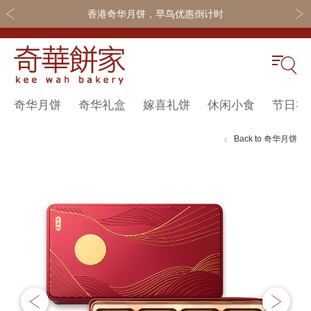
香港奇华月饼，早鸟优惠倒计时
奇华月饼
奇华礼盒
嫁喜礼饼
休闲小食
节日礼
关于奇华
奇华饼食
更多
所有产品
奇华传奇
奇华月饼
奇华会员
Back to 奇华月饼
最新推广
奇华礼盒
联系我们
Skip
Sk
to
to
网店商城
嫁喜礼饼
加入奇华
the
th
线下门店
休闲小食
end
be
of
of
定制服务
节日礼品
the
th
嫁喜须知
迪士尼系列
images
im
gallery
ga
所有产品