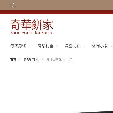
奇华月饼
奇华礼盒
嫁喜礼饼
休闲小食
关于奇华
奇华饼食
奇华传奇
奇华月饼
首页
奇华伴手礼
扁桃仁薄脆片（4包）
最新推广
奇华礼盒
Skip
to
网店商城
嫁喜礼饼
the
end
线下门店
休闲小食
of
the
定制服务
节日礼品
images
gallery