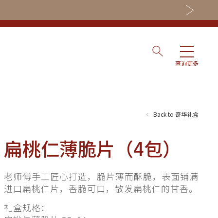
查询更多
Back to 奇华礼盒
扁桃仁薄脆片（4包）
nning
老师傅手工匠心打造，脆片薄而酥脆，表面铺满
进口扁桃仁片，香脆可口，散发扁桃仁的甘香。
es
礼盒规格：
ry