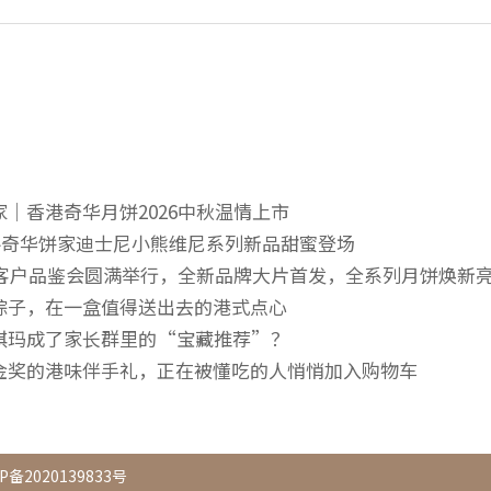
｜香港奇华月饼2026中秋温情上市
—奇华饼家迪士尼小熊维尼系列新品甜蜜登场
区客户品鉴会圆满举行，全新品牌大片首发，全系列月饼焕新
粽子，在一盒值得送出去的港式点心
琪玛成了家长群里的“宝藏推荐”？
金奖的港味伴手礼，正在被懂吃的人悄悄加入购物车
P备2020139833号