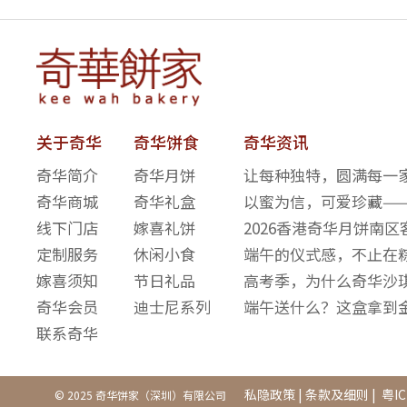
关于奇华
奇华饼食
奇华资讯
奇华简介
奇华月饼
让每种独特，圆满每一家
奇华商城
奇华礼盒
以蜜为信，可爱珍藏—
线下门店
嫁喜礼饼
2026香港奇华月饼南
定制服务
休闲小食
端午的仪式感，不止在
嫁喜须知
节日礼品
高考季，为什么奇华沙
奇华会员
迪士尼系列
端午送什么？这盒拿到
联系奇华
私隐政策
|
条款及细则
|
粤IC
© 2025 奇华饼家（深圳）有限公司