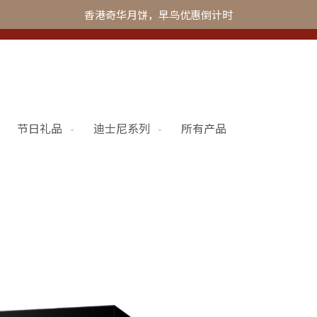
香港奇华月饼，早鸟优惠倒计时
节日礼品
迪士尼系列
所有产品
更多
奇华会员
联系我们
Skip
to
加入奇华
the
begi
of
the
imag
galle