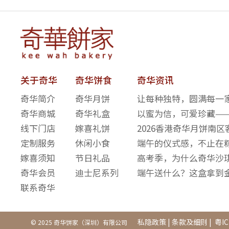
关于奇华
奇华饼食
奇华资讯
奇华简介
奇华月饼
让每种独特，圆满每一家
奇华商城
奇华礼盒
以蜜为信，可爱珍藏—
线下门店
嫁喜礼饼
2026香港奇华月饼南
定制服务
休闲小食
端午的仪式感，不止在
嫁喜须知
节日礼品
高考季，为什么奇华沙
奇华会员
迪士尼系列
端午送什么？这盒拿到
联系奇华
私隐政策
|
条款及细则
|
粤IC
© 2025 奇华饼家（深圳）有限公司