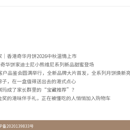
｜香港奇华月饼2026中秋温情上市
—奇华饼家迪士尼小熊维尼系列新品甜蜜登场
区客户品鉴会圆满举行，全新品牌大片首发，全系列月饼焕新
粽子，在一盒值得送出去的港式点心
琪玛成了家长群里的“宝藏推荐”？
金奖的港味伴手礼，正在被懂吃的人悄悄加入购物车
P备2020139833号