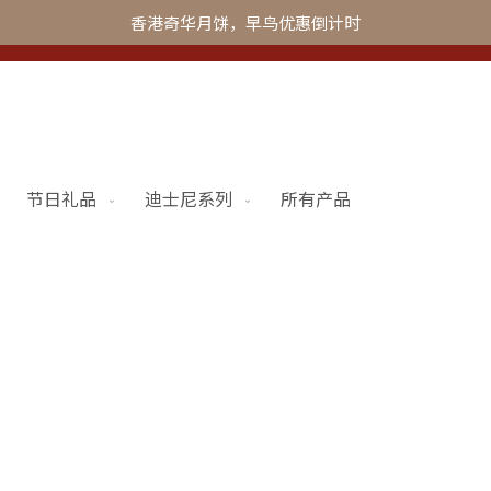
香港奇华月饼，早鸟优惠倒计时
节日礼品
迪士尼系列
所有产品
更多
奇华会员
联系我们
Skip
to
加入奇华
the
begi
of
the
imag
galle