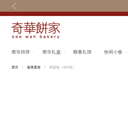
奇华月饼
奇华礼盒
嫁喜礼饼
休闲小食
关于奇华
奇华饼食
奇华传奇
奇华月饼
首页
香港蛋卷
鸡蛋卷（400克）
最新推广
奇华礼盒
Skip
to
网店商城
嫁喜礼饼
the
end
线下门店
休闲小食
of
the
定制服务
节日礼品
images
gallery