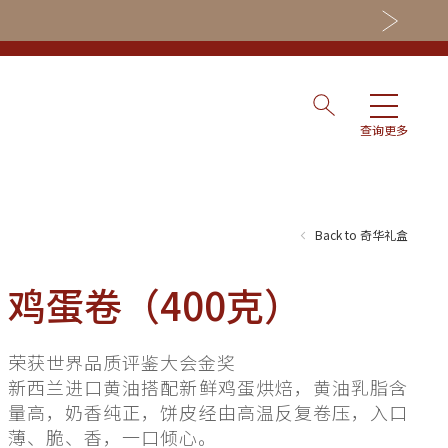
查询更多
Back to 奇华礼盒
鸡蛋卷（400克）
nning
荣获世界品质评鉴大会金奖
新西兰进口黄油搭配新鲜鸡蛋烘焙，黄油乳脂含
量高，奶香纯正，饼皮经由高温反复卷压，入口
es
薄、脆、香，一口倾心。
ry