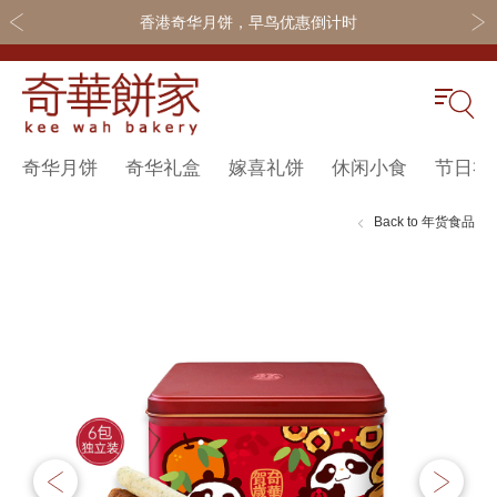
香港奇华月饼，早鸟优惠倒计时
奇华月饼
奇华礼盒
嫁喜礼饼
休闲小食
节日礼
关于奇华
奇华饼食
更多
所有产品
奇华传奇
奇华月饼
奇华会员
Back to 年货食品
最新推广
奇华礼盒
联系我们
Skip
Sk
to
to
网店商城
嫁喜礼饼
加入奇华
the
th
线下门店
休闲小食
end
be
of
of
定制服务
节日礼品
the
th
嫁喜须知
迪士尼系列
images
im
gallery
ga
所有产品