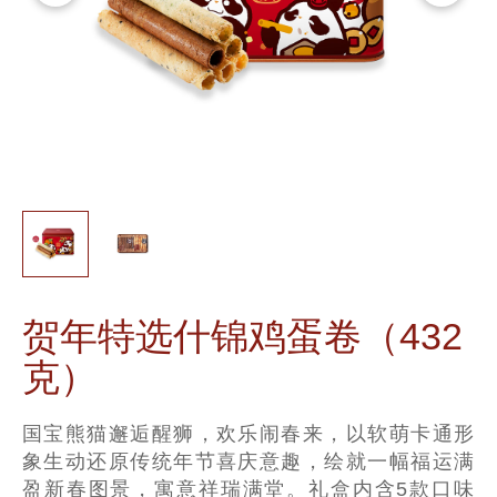
贺年特选什锦鸡蛋卷（432
克）
国宝熊猫邂逅醒狮，欢乐闹春来，以软萌卡通形
象生动还原传统年节喜庆意趣，绘就一幅福运满
盈新春图景，寓意祥瑞满堂。礼盒内含5款口味