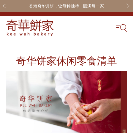
香港奇华月饼，让每种独特，圆满每一家
关于奇华
奇华饼食
更多
奇华传奇
奇华饼家休闲零食清单
奇华月饼
奇华会员
最新推广
奇华礼盒
联系我们
网店商城
嫁喜礼饼
加入奇华
线下门店
休闲小食
定制服务
节日礼品
嫁喜须知
迪士尼系列
所有产品